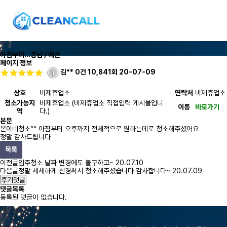
아침부터...
충남 / 예산
페이지 정보
김**
0건
10,841회
20-07-09
상호
비제휴업소
연락처
비제휴업소
청소가능지
비제휴업소 (비제휴업소 직접입력 게시물입니
이동
바로가기
역
다.)
본문
온이네청소^^ 아침부터 오후까지 전체적으로 원하는데로 청소해주셨어요
정말 감사드립니다
목록
이전글
입주청소 날짜 변경에도 불구하고~
20.07.10
다음글
정말 세세하게 신경써서 청소해주셨습니다 감사합니다~
20.07.09
후기댓글
댓글목록
등록된 댓글이 없습니다.