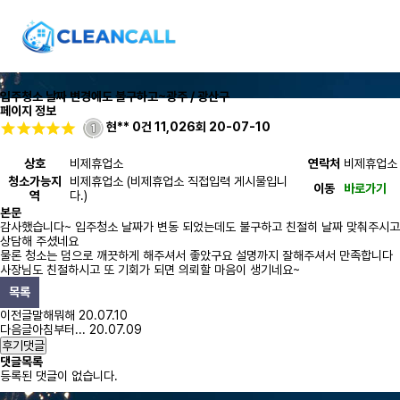
입주청소 날짜 변경에도 불구하고~
광주 / 광산구
페이지 정보
현**
0건
11,026회
20-07-10
상호
비제휴업소
연락처
비제휴업소
청소가능지
비제휴업소 (비제휴업소 직접입력 게시물입니
이동
바로가기
역
다.)
본문
감사했습니다~ 입주청소 날짜가 변동 되었는데도 불구하고 친절히 날짜 맞춰주시고
상담해 주셨네요
물론 청소는 덤으로 깨끗하게 해주셔서 좋았구요 설명까지 잘해주셔서 만족합니다
사장님도 친절하시고 또 기회가 되면 의뢰할 마음이 생기네요~
목록
이전글
말해뭐해
20.07.10
다음글
아침부터...
20.07.09
후기댓글
댓글목록
등록된 댓글이 없습니다.