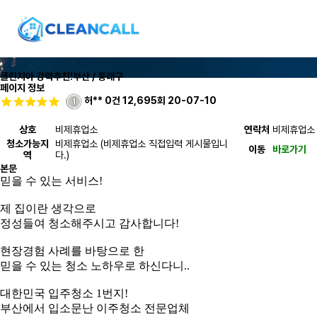
클린지아 강력추천!
부산 / 동래구
페이지 정보
허**
0건
12,695회
20-07-10
상호
비제휴업소
연락처
비제휴업소
청소가능지
비제휴업소 (비제휴업소 직접입력 게시물입니
이동
바로가기
역
다.)
본문
믿을 수 있는 서비스!
제 집이란 생각으로
정성들여 청소해주시고 감사합니다!
현장경험 사례를 바탕으로 한
믿을 수 있는 청소 노하우로 하신다니..
대한민국 입주청소 1번지!
부산에서 입소문난 이주청소 전문업체​