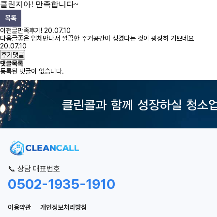
클린지아
!
만족합니다
~
목록
이전글
만족후기!
20.07.10
다음글
좋은 업체만나서 깔끔한 주거공간이 생겼다는 것이 굉장히 기쁘네요
20.07.10
후기댓글
댓글목록
등록된 댓글이 없습니다.
📞 상담 대표번호
0502-1935-1910
이용약관
개인정보처리방침