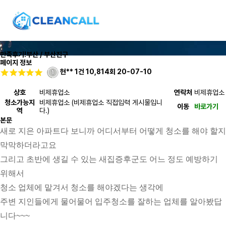
만족후기!
부산 / 부산진구
페이지 정보
현**
1건
10,814회
20-07-10
상호
비제휴업소
연락처
비제휴업소
청소가능지
비제휴업소 (비제휴업소 직접입력 게시물입니
이동
바로가기
역
다.)
본문
새로 지은 아파트다 보니까 어디서부터 어떻게 청소를 해야 할지 
막막하더라고요 
그리고 초반에 생길 수 있는 새집증후군도 어느 정도 예방하기 
위해서 
청소 업체에 맡겨서 청소를 해야겠다는 생각에 
주변 지인들에게 물어물어 입주청소를 잘하는 업체를 알아봤답
니다~~~