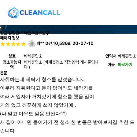
믿고 맡길만 하네요
부산 / 남구
페이지 정보
백**
0건
10,586회
20-07-10
상호
비제휴업소
연락처
비제휴업소
청소가능지
비제휴업소 (비제휴업소 직접입력 게시물입니
이동
바로가기
역
다.)
본문
자취하는데 세탁기 청소를 맡겼습니다..
아무리 자취한다고 돈이 없더라도 세탁기를 
여러 세입자가 거쳐갔기에 청소를 했을 일이 
거의 없고 깨끗하게 쓰지 않았기에..
(나 말고 아무도 믿음 안된다^^) 
새 집이 아니면 들어가기 전 청소 한 번쯤은 받아보시길 추천 드
립니다