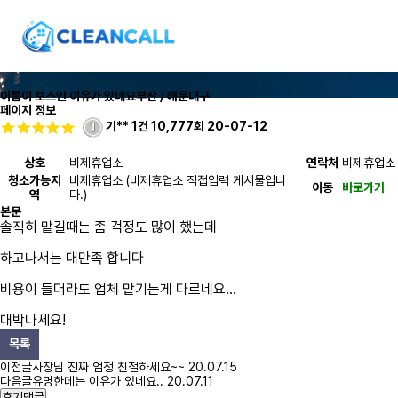
이름이 보스인 이유가 있네요
부산 / 해운대구
페이지 정보
기**
1건
10,777회
20-07-12
상호
비제휴업소
연락처
비제휴업소
청소가능지
비제휴업소 (비제휴업소 직접입력 게시물입니
이동
바로가기
역
다.)
본문
솔직히 맡길때는 좀 걱정도 많이 했는데
하고나서는 대만족 합니다
비용이 들더라도 업체 맡기는게 다르네요...
대박나세요!
목록
이전글
사장님 진짜 엄청 친절하세요~~
20.07.15
다음글
유명한데는 이유가 있네요..
20.07.11
후기댓글