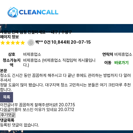
사장님 진짜 엄청 친절하세요~~
대구 / 수성구
페이지 정보
백**
0건
10,844회
20-07-15
상호
비제휴업소
연락처
비제휴업소
청소가능지
비제휴업소 (비제휴업소 직접입력 게시물입니
이동
바로가기
역
다.)
본문
청소도 긴시간 동안 꼼꼼하게 해주시고 다 끝난 후에도 관리하는 방법까지 다 알려
주셔서
정말 도움이 많이 됐습니다. 대구지역 청소 고민하시는 분들은 여기 크린마루 추천
합니다.
목록
이전글
너무 꼼꼼하게 잘해주셨어요!!
20.07.15
다음글
이름이 보스인 이유가 있네요
20.07.12
후기댓글
댓글목록
등록된 댓글이 없습니다.