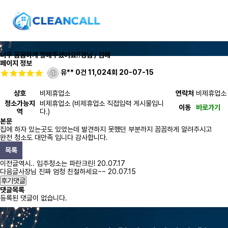
너무 꼼꼼하게 잘해주셨어요!!
경남 / 김해
페이지 정보
유**
0건
11,024회
20-07-15
상호
비제휴업소
연락처
비제휴업소
청소가능지
비제휴업소 (비제휴업소 직접입력 게시물입니
이동
바로가기
역
다.)
본문
집에 하자 있는곳도 있었는데 발견하지 못했던 부분까지 꼼꼼하게 알려주시고
완전 청소도 대만족 입니다 감사합니다.
목록
이전글
역시.. 입주청소는 파란크린!
20.07.17
다음글
사장님 진짜 엄청 친절하세요~~
20.07.15
후기댓글
댓글목록
등록된 댓글이 없습니다.