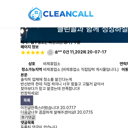
역시.. 입주청소는 파란크린!
경기 / 수원
페이지 정보
송**
0건
11,202회
20-07-17
상호
비제휴업소
연락
청소가능지역
비제휴업소 (비제휴업소 직접입력 게시물입니다.)
이
본문
솔직히 업체에 청소를 맡긴다는게
반신반의 한데 직접 하자니 너무 힘들고 고될거 같아서
찾아보다가 믿고 맡겼는데 만족합니다!
번창하세요!
목록
이전글
만족스러웠습니다!
20.07.17
다음글
너무 꼼꼼하게 잘해주셨어요!!
20.07.15
후기댓글
댓글목록
등록된 댓글이 없습니다.