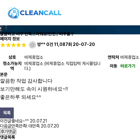
깔끌하고 너무 만족스러워요!
인천 / 미추홀구
페이지 정보
양**
0건
11,087회
20-07-20
상호
비제휴업소
연락처
비제휴업소
청소가능지
비제휴업소 (비제휴업소 직접입력 게시물입니
이동
바로가기
역
다.)
본문
깔끔한 작업 감사합니다
보기만해도 속이 시원하네요~!!
^^
좋은하루
되세요
목록
이전글
좋네요~^^
20.07.21
다음글
만족만족! 대만족
20.07.20
후기댓글
댓글목록