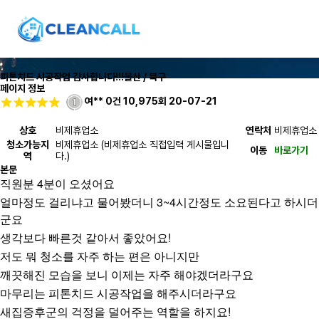
피톤치드 시공작업 감사합니다!!!
울산 / 북구
페이지 정보
여**
0건
10,975회
20-07-21
상호
비제휴업소
연락처
비제휴업소
청소가능지
비제휴업소 (비제휴업소 직접입력 게시물입니
이동
바로가기
역
다.)
본문
직원분 4분이 오셨어요
얼마정도 걸리냐고 물어봤더니 3~4시간정도 소요된다고 하시더
군요
생각보다 빠른것 같아서 좋았어요!
저도 뭐 청소를 자주 하는 편은 아니지만
깨끗해진 모습을 보니 이제는 자주 해야겠더라구요
마무리는 피톤치드 시공작업을 해주시더라구요
새집증후군의 걱정을 덜어주는 역할을 하지요!