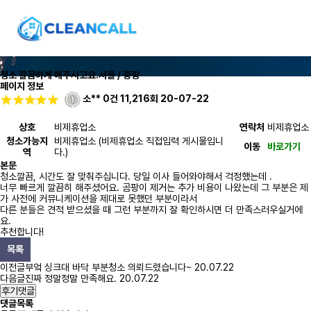
청소 깔끔하게 해주시고요.
서울 / 중랑
페이지 정보
소**
0건
11,216회
20-07-22
상호
비제휴업소
연락처
비제휴업소
청소가능지
비제휴업소 (비제휴업소 직접입력 게시물입니
이동
바로가기
역
다.)
본문
청소깔끔, 시간도 잘 맞춰주십니다. 당일 이사 들어와야해서 걱정했는데 .
너무 빠르게 깔끔히 해주셨어요. 곰팡이 제거는 추가 비용이 나왔는데 그 부분은 제
가 사전에 커뮤니케이션을 제대로 못했던 부분이라서
다른 분들은 견적 받으셨을 때 그런 부분까지 잘 확인하시면 더 만족스러우실거에
요.
추천합니다!
목록
이전글
부엌 싱크대 바닥 부분청소 의뢰드렸습니다~
20.07.22
다음글
진짜 정말정말 만족해요.
20.07.22
후기댓글
댓글목록