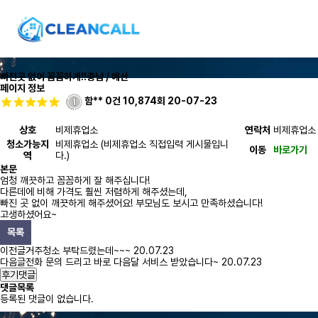
빠진곳 없이 꼼꼼하게!!
충남 / 예산
페이지 정보
함**
0건
10,874회
20-07-23
상호
비제휴업소
연락처
비제휴업소
청소가능지
비제휴업소 (비제휴업소 직접입력 게시물입니
이동
바로가기
역
다.)
본문
엄청 깨끗하고 꼼꼼하게 잘 해주십니다!
다른데에 비해 가격도 훨씬 저렴하게 해주셨는데,
빠진 곳 없이 깨끗하게 해주셨어요! 부모님도 보시고 만족하셨습니다!
고생하셨어요~
목록
이전글
거주청소 부탁드렸는데~~~
20.07.23
다음글
전화 문의 드리고 바로 다음달 서비스 받았습니다~
20.07.23
후기댓글
댓글목록
등록된 댓글이 없습니다.