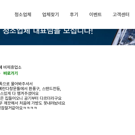
청소업체
업체찾기
후기
이벤트
고객센터
처
비제휴업소
동
바로가기
 톡으로 물어봐주셔서
베란다창문틀에서 환풍구, 스탠드전등,
센스있게 다 챙겨주셨어요
늘은 집들어오니 공기부터 다르더라구요
무 깨끗해서 처음에 가방도 못내려놨네요
 꿀잠잘거같아요ㅋㅋㅋㅋ