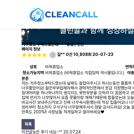
거주청소 부탁드렸는데~~~
충남 / 천안
페이지 정보
길**
0건
10,808회
20-07-23
상호
비제휴업소
연락
청소가능지역
비제휴업소 (비제휴업소 직접입력 게시물입니다.)
이
본문
저는 거주청소부탁드렸는데 날짜도 잘잡아주시고 하시는동안 틈틈히
너무좋았어요! 젊은부부업체라해서 경력적인면에서 쪼금 걱정했는데 
침대머리맡 하나하나까지 생각지도 못한부분을 오히려 더 꼼꼼하고 
집에 먼지가 너무많아서 요즘 콧물이랑 재채기때문에 힘들었는데 오
비교사진 보내주신거보고 진짜 너무속시원했는데 막상 집들어오니 너
정리부터 청소까지 구석구석 너무잘해주셔서 정말 감사드려요! 오늘
만족도 200%!! 사장님들 적게일하고 많이버세요♥
목록
이전글
늦은 후기 네요~^^
20.07.24