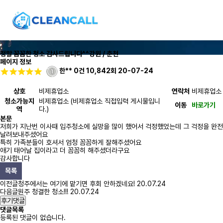
정말 꼼꼼한 청소 감사드립니다^^
강원 / 춘천
페이지 정보
한**
0건
10,842회
20-07-24
상호
비제휴업소
연락처
비제휴업소
청소가능지
비제휴업소 (비제휴업소 직접입력 게시물입니
이동
바로가기
역
다.)
본문
저희가 지난번 이사때 입주청소에 실망을 많이 했어서 걱정했었는데 그 걱정을 완전
날려보내주셨어요
특히 가족분들이 호셔서 엄청 꼼꼼하게 잘해주셨어요
애기 태어날 집이라고 더 꼼꼼히 해주셨더라구요
감사합니다
목록
이전글
청주에서는 여기에 맡기면 후회 안하겠네요!
20.07.24
다음글
원주 청결한 청소!!!
20.07.24
후기댓글
댓글목록
등록된 댓글이 없습니다.