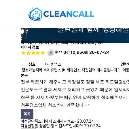
청주에서는 여기에 맡기면 후회 안하겠네요!
충북 / 청주
페이지 정보
한**
0건
10,956회
20-07-24
상호
비제휴업소
연락
청소가능지역
비제휴업소 (비제휴업소 직접입력 게시물입니다.)
이
본문
전부 깨끗하게 해주시고 화장실도 정말 새로 리모델링한것
전문도구로 열과 세제로 처리하고 씻었기 때문에 일시적이
창문 틈 샤시 아랫부분 빠짐없이 말끔하게 청소해주셔서 
청주청소업체 청소박사 만족합니다~
목록
이전글
만족스러워서 소개해드려요~
20.07.24
다음글
정말 꼼꼼한 청소 감사드립니다^^
20.07.24