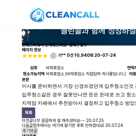
만족스러워서 소개해드려요~
충북 / 청주
페이지 정보
기**
0건
10,940회
20-07-24
상호
비제휴업소
연락
청소가능지역
비제휴업소 (비제휴업소 직접입력 게시물입니다.)
이
본문
이사를 준비하면서 가장 신경쓰였던게 입주청소인것
​입주청소같은 경우 잘못만나면 돈은 돈데로 쓰고 청
지역맘 카페에서 추천받아서 결정하고 입주청소 받
목록
이전글
너무 꼼꼼하게 잘 해주셨어요~~
20.07.25
다음글
청주에서는 여기에 맡기면 후회 안하겠네요!
20.07.24
후기댓글