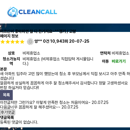
어르신이 좋아하면 말 다 한거지요~^^
경기 / 고양
페이지 정보
양**
0건
10,943회
20-07-25
상호
비제휴업소
연락처
비제휴업소
청소가능지
비제휴업소 (비제휴업소 직접입력 게시물입니
이동
바로가기
역
다.)
본문
새 아파트 입주라 고민 많이 했었는데 청소 후 부모님께서 직접 보시고 아주 만족 하
셨습니다
깔끔하게 성실하게 꼼꼼하게 아주 잘 청소해주셔서 감사합니다 정말 고생하셨서요
번창 하실거라 믿습니다!!
목록
이전글
저만 그런가요? 이렇게 만족한 청소는 처음이여요~
20.07.25
다음글
너무 꼼꼼하게 잘 해주셨어요~~
20.07.25
후기댓글
댓글목록
등록된 댓글이 없습니다.