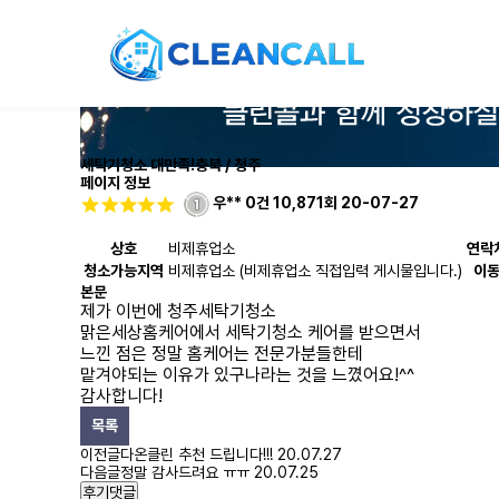
세탁기청소 대만족!
충북 / 청주
페이지 정보
우**
0건
10,871회
20-07-27
상호
비제휴업소
연락
청소가능지역
비제휴업소 (비제휴업소 직접입력 게시물입니다.)
이
본문
제가 이번에 청주세탁기청소
맑은세상홈케어에서 세탁기청소 케어를 받으면서
느낀 점은 정말 홈케어는 전문가분들한테
맡겨야되는 이유가 있구나라는 것을 느꼈어요!^^
감사합니다!
목록
이전글
다온클린 추천 드립니다!!!
20.07.27
다음글
정말 감사드려요 ㅠㅠ
20.07.25
후기댓글