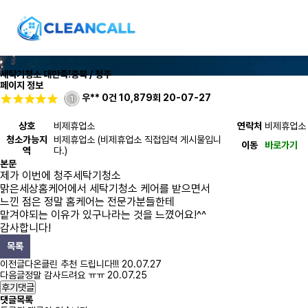
세탁기청소 대만족!
충북 / 청주
페이지 정보
우**
0건
10,879회
20-07-27
상호
비제휴업소
연락처
비제휴업소
청소가능지
비제휴업소 (비제휴업소 직접입력 게시물입니
이동
바로가기
역
다.)
본문
제가 이번에 청주세탁기청소
맑은세상홈케어에서 세탁기청소 케어를 받으면서
느낀 점은 정말 홈케어는 전문가분들한테
맡겨야되는 이유가 있구나라는 것을 느꼈어요!^^
감사합니다!
목록
이전글
다온클린 추천 드립니다!!!
20.07.27
다음글
정말 감사드려요 ㅠㅠ
20.07.25
후기댓글
댓글목록