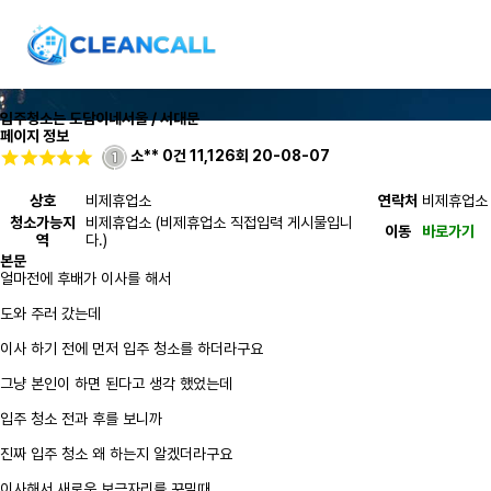
입주청소는 도담이네
서울 / 서대문
페이지 정보
소**
0건
11,126회
20-08-07
상호
비제휴업소
연락처
비제휴업소
청소가능지
비제휴업소 (비제휴업소 직접입력 게시물입니
이동
바로가기
역
다.)
본문
얼마전에 후배가 이사를 해서
도와 주러 갔는데
이사 하기 전에 먼저 입주 청소를 하더라구요
그냥 본인이 하면 된다고 생각 했었는데
입주 청소 전과 후를 보니까
진짜 입주 청소 왜 하는지 알겠더라구요
이사해서 새로운 보금자리를 꾸밀때