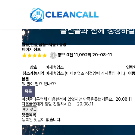
깔끔,친절,꼼꼼~
서울 / 중랑
페이지 정보
황**
0건
11,092회
20-08-11
상호
비제휴업소
연락
청소가능지역
비제휴업소 (비제휴업소 직접입력 게시물입니다.)
이
본문
뭐 말이 필요 있나요?
목록
이전글
다른업체 이용한적이 있었지만 만족을못했거든요..
20.08.11
다음글
응대가 정말 친절하세요~~
20.08.11
후기댓글
댓글목록
등록된 댓글이 없습니다.