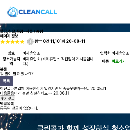
깔끔,친절,꼼꼼~
서울 / 중랑
페이지 정보
황**
0건
11,101회
20-08-11
상호
비제휴업소
연락처
비제휴업소
청소가능지
비제휴업소 (비제휴업소 직접입력 게시물입니
이동
바로가기
역
다.)
본문
뭐 말이 필요 있나요?
목록
이전글
다른업체 이용한적이 있었지만 만족을못했거든요..
20.08.11
다음글
응대가 정말 친절하세요~~
20.08.11
후기댓글
댓글목록
등록된 댓글이 없습니다.