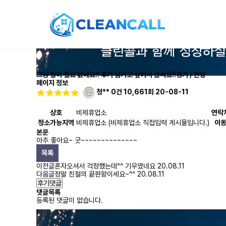
그냥 말이 필요 없네요!! 후기 남기고 싶어서 글써요!!
경기 / 안양
페이지 정보
청**
0건
10,661회
20-08-11
상호
비제휴업소
연락
청소가능지역
비제휴업소 (비제휴업소 직접입력 게시물입니다.)
이
본문
아주 좋아요~ 굿~~~~~~~~~~~~~~
목록
이전글
혼자오셔서 걱정했는데^^ 기우였네요
20.08.11
다음글
정말 친절의 끝판왕이세요~^^
20.08.11
후기댓글
댓글목록
등록된 댓글이 없습니다.