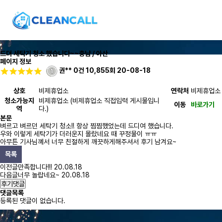
드뎌 세탁기 청소 했습니다~~
충남 / 아산
페이지 정보
권**
0건
10,855회
20-08-18
상호
비제휴업소
연락처
비제휴업소
청소가능지
비제휴업소 (비제휴업소 직접입력 게시물입니
이동
바로가기
역
다.)
본문
벼르고 벼르던 세탁기 청소!! 항상 찜찜했었는데 드디여 했습니다.
우와 이렇게 세탁기가 더러운지 몰랐네요 때 꾸정물이 ㅠㅠ
아무튼 기사님꼐서 너무 친절하게 깨끗하게해주셔서 후기 남겨요~
목록
이전글
만족합니다!!!
20.08.18
다음글
너무 놀랍네요~
20.08.18
후기댓글
댓글목록
등록된 댓글이 없습니다.