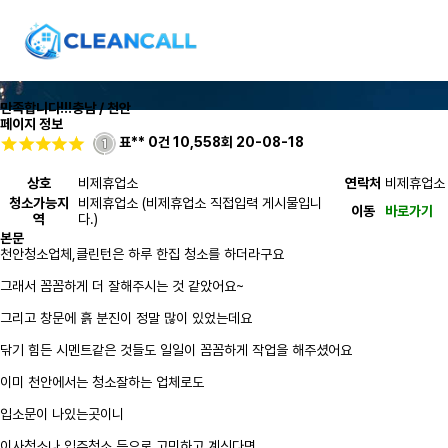
만족합니다!!!
충남 / 천안
페이지 정보
표**
0건
10,558회
20-08-18
상호
비제휴업소
연락처
비제휴업소
청소가능지
비제휴업소 (비제휴업소 직접입력 게시물입니
이동
바로가기
역
다.)
본문
천안청소업체,클린턴은 하루 한집 청소를 하더라구요
그래서 꼼꼼하게 더 잘해주시는 것 같았어요~
그리고 창문에 흙 분진이 정말 많이 있었는데요
닦기 힘든 시멘트같은 것들도 일일이 꼼꼼하게 작업을 해주셨어요
이미 천안에서는 청소잘하는 업체로도
입소문이 나있는곳이니
이사청소나 입주청소 등으로 고민하고 계신다면