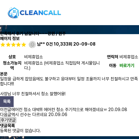
만족해서 후기 남깁니다~~~
강원 / 원주
페이지 정보
남**
0건
10,333회
20-09-08
상호
비제휴업소
연락처
비제휴업소
청소가능지
비제휴업소 (비제휴업소 직접입력 게시물입니
이동
바로가기
역
다.)
본문
일정을 급하게 잡았음에도 불구하고 응대부터 일정 조율까지 너무 친절하시고 만족
합니다!!!
사장님 너무 친절하셔서 청소 잘했어용!
목록
이전글
에어컨 청소 대박!!! 에어컨 청소 주기적으로 해야겠네요ㅠ
20.09.08
다음글
역시 선수는 다르네요
20.09.06
후기댓글
댓글목록
등록된 댓글이 없습니다.