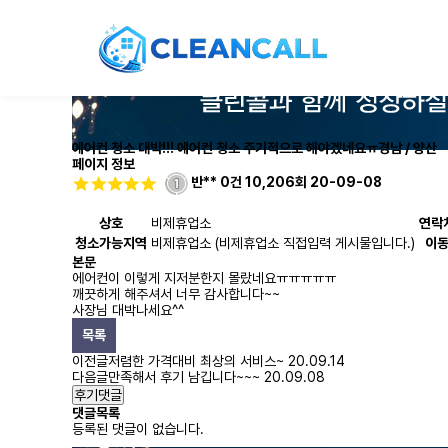
에어컨 청소 대박!!! 에어컨 청소 주기적으로 해야겠네요ㅠ
경남 / 양산
페이지 정보
반**
0건
10,206회
20-09-08
상호
비제휴업소
연락
청소가능지역
비제휴업소 (비제휴업소 직접입력 게시물입니다.)
이
본문
에어컨이 이렇게 지저분한지 몰랐네요ㅠㅠㅠㅠㅠ
깨끗하게 해주셔서 너무 감사합니다~~
사장님 대박나세요^^
목록
이전글
저렴한 가격대비 최상의 서비스~
20.09.14
다음글
만족해서 후기 남깁니다~~~
20.09.08
후기댓글
댓글목록
등록된 댓글이 없습니다.