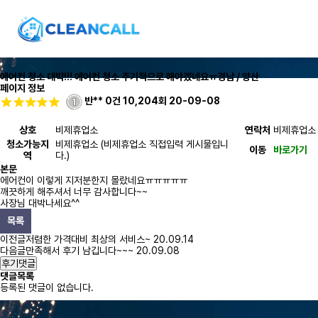
에어컨 청소 대박!!! 에어컨 청소 주기적으로 해야겠네요ㅠ
경남 / 양산
페이지 정보
반**
0건
10,204회
20-09-08
상호
비제휴업소
연락처
비제휴업소
청소가능지
비제휴업소 (비제휴업소 직접입력 게시물입니
이동
바로가기
역
다.)
본문
에어컨이 이렇게 지저분한지 몰랐네요ㅠㅠㅠㅠㅠ
깨끗하게 해주셔서 너무 감사합니다~~
사장님 대박나세요^^
목록
이전글
저렴한 가격대비 최상의 서비스~
20.09.14
다음글
만족해서 후기 남깁니다~~~
20.09.08
후기댓글
댓글목록
등록된 댓글이 없습니다.