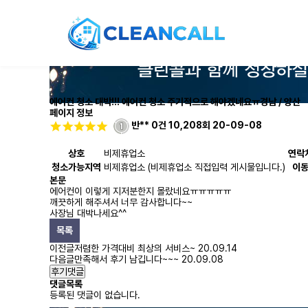
에어컨 청소 대박!!! 에어컨 청소 주기적으로 해야겠네요ㅠ
경남 / 양산
페이지 정보
반**
0건
10,208회
20-09-08
상호
비제휴업소
연락
청소가능지역
비제휴업소 (비제휴업소 직접입력 게시물입니다.)
이
본문
에어컨이 이렇게 지저분한지 몰랐네요ㅠㅠㅠㅠㅠ
깨끗하게 해주셔서 너무 감사합니다~~
사장님 대박나세요^^
목록
이전글
저렴한 가격대비 최상의 서비스~
20.09.14
다음글
만족해서 후기 남깁니다~~~
20.09.08
후기댓글
댓글목록
등록된 댓글이 없습니다.