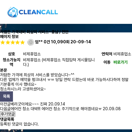
저렴한 가격대비 최상의 서비스~
충남 / 천안
페이지 정보
엄**
0건
10,090회
20-09-14
상호
비제휴업소
연락처
비제휴업소
청소가능지
비제휴업소 (비제휴업소 직접입력 게시물입니
이동
바로가기
역
다.)
본문
저렴한 가격에 최상의 서비스를 받았습니다~^^
다른 업체가 예약을 펑크내서 ㅠㅠ 당일 연락 드렸는데 바로 가능하시다하여 정말
기분좋게 이사 했네요~
청소하시느라 고생하셨어요~
목록
이전글
베리굿이에요~~~ 진짜
20.09.14
다음글
에어컨 청소 대박!!! 에어컨 청소 주기적으로 해야겠네요ㅠ
20.09.08
후기댓글
댓글목록
등록된 댓글이 없습니다.