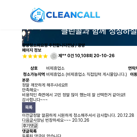
광양청소의요정 추천합니다
전남 / 광양
페이지 정보
제**
0건
10,108회
20-10-26
상호
비제휴업소
연락
청소가능지역
비제휴업소 (비제휴업소 직접입력 게시물입니다.)
이
본문
정말 깨끗하게 해주시네요!!!
만족해요~
비용적인 측면에서 고민 정말 많이 했는데 잘 선택한거 같아요!!
감사합니다~~~
목록
이전글
정말 깔끔하게 시원하게 청소해주셔서 감사합니다.
20.12.28
다음글
사장님 번창하세요~~~
20.10.26
후기댓글
댓글목록
등록된 댓글이 없습니다.