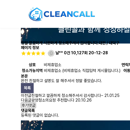
정말 깔끔하게 시원하게 청소해주셔서 감사합니다.
대전 / 대덕구
페이지 정보
날**
0건
10,127회
20-12-28
상호
비제휴업소
연락
청소가능지역
비제휴업소 (비제휴업소 직접입력 게시물입니다.)
이
본문
완전 친절하고 설명도 잘 해주셔서 정말 좋았습니다.
목록
이전글
친절하고 깔끔하게 청소해주셔서 감사합니다~
21.01.25
다음글
광양청소의요정 추천합니다
20.10.26
후기댓글
댓글목록
등록된 댓글이 없습니다.