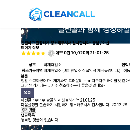
친절하고 깔끔하게 청소해주셔서 감사합니다~
충남 / 아산
페이지 정보
데**
0건
10,020회
21-01-25
상호
비제휴업소
연락
청소가능지역
비제휴업소 (비제휴업소 직접입력 게시물입니다.)
이
본문
정말 수고하셨어요~ 제가봐도 드러운데 ㅠㅠ 자주자주 해야할것 같아
그냥 넘기기에는... 자주 청소해주는게 좋을것 같네요~
목록
이전글
너무너무 깔끔하고 친절하게^^
21.01.25
다음글
정말 깔끔하게 시원하게 청소해주셔서 감사합니다.
20.12.28
후기댓글
댓글목록
등록된 댓글이 없습니다.