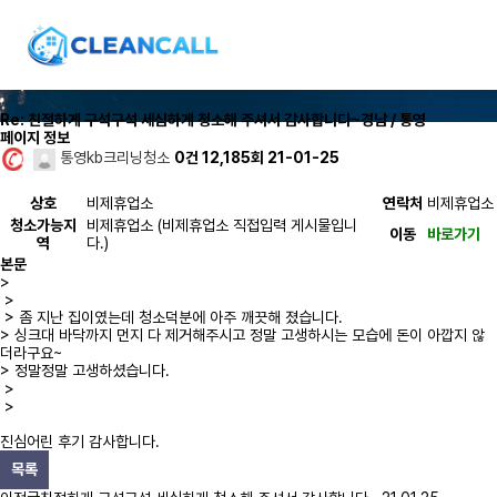
Re: 친절하게 구석구석 세심하게 청소해 주셔서 감사합니다~
경남 / 통영
페이지 정보
통영kb크리닝청소
0건
12,185회
21-01-25
상호
비제휴업소
연락처
비제휴업소
청소가능지
비제휴업소 (비제휴업소 직접입력 게시물입니
이동
바로가기
역
다.)
본문
>
>
> 좀 지난 집이였는데 청소덕분에 아주 깨끗해 졌습니다.
> 싱크대 바닥까지 먼지 다 제거해주시고 정말 고생하시는 모습에 돈이 아깝지 않
더라구요~
> 정말정말 고생하셨습니다.
>
>
진심어린 후기 감사합니다.
목록