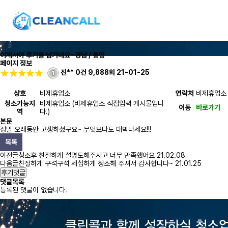
이제서야 후기를 남기네요~
경남 / 통영
페이지 정보
진**
0건
9,888회
21-01-25
상호
비제휴업소
연락처
비제휴업소
청소가능지
비제휴업소 (비제휴업소 직접입력 게시물입니
이동
바로가기
역
다.)
본문
정말 오래동안 고생하셨구요~ 무엇보다도 대박나세요!!!
목록
이전글
청소후 친절하게 설명도해주시고 너무 만족했어요
21.02.08
다음글
친절하게 구석구석 세심하게 청소해 주셔서 감사합니다~
21.01.25
후기댓글
댓글목록
등록된 댓글이 없습니다.