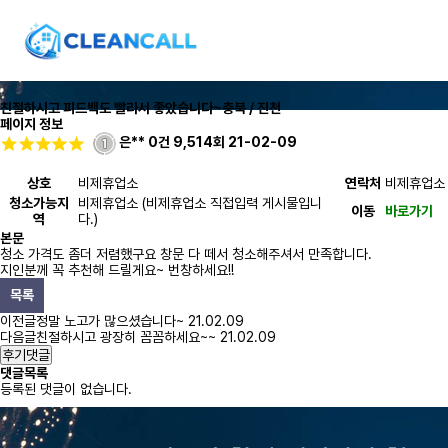
친절하시고 피드백도 빨라서 좋았습니다~
충북 / 진천
페이지 정보
은**
0건
9,514회
21-02-09
상호
비제휴업소
연락처
비제휴업소
청소가능지
비제휴업소 (비제휴업소 직접입력 게시물입니
이동
바로가기
역
다.)
본문
청소 가격도 좀더 저렴했구요 창문 다 떼서 청소해주셔서 만족합니다.
지인분께 꼭 추천해 드릴게요~ 번창하세요!!
목록
이전글
정말 노고가 많으셨습니다~
21.02.09
다음글
친절하시고 광장히 꼼꼼하세요~~
21.02.09
후기댓글
댓글목록
등록된 댓글이 없습니다.