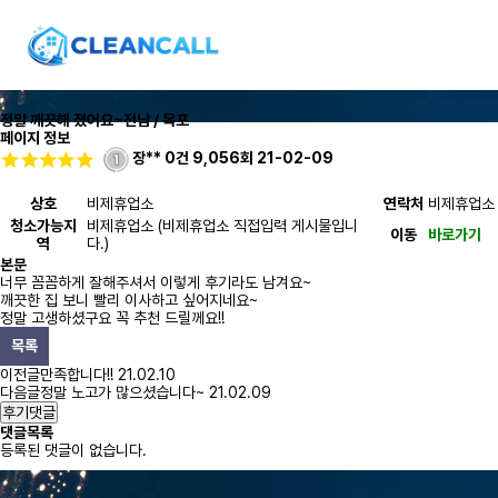
정말 깨끗해 졌어요~
전남 / 목포
페이지 정보
장**
0건
9,056회
21-02-09
상호
비제휴업소
연락처
비제휴업소
청소가능지
비제휴업소 (비제휴업소 직접입력 게시물입니
이동
바로가기
역
다.)
본문
너무 꼼꼼하게 잘해주셔서 이렇게 후기라도 남겨요~
깨끗한 집 보니 빨리 이사하고 싶어지네요~
정말 고생하셨구요 꼭 추천 드릴께요!!
목록
이전글
만족합니다!!
21.02.10
다음글
정말 노고가 많으셨습니다~
21.02.09
후기댓글
댓글목록
등록된 댓글이 없습니다.