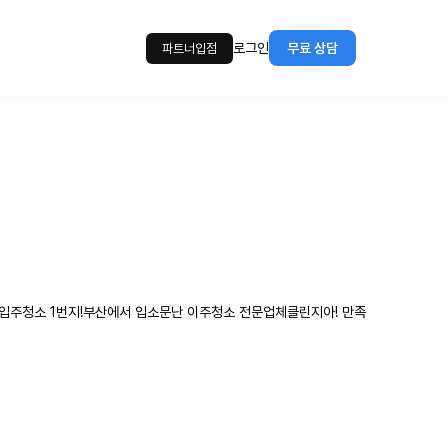
로그인
무료 상담
파트너입점
 입주청소 1번지!부산에서 입소문난 이주청소 전문업체​클린지아! 만족