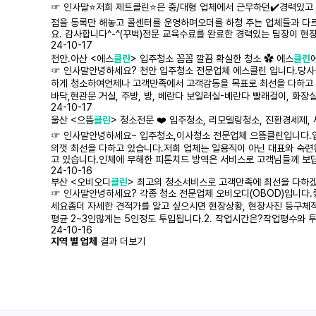
☞ 인사말⭐️저희 제트클린⭐️은 중/대형 업체에서 근무하던✔️경력있
점을 등록만 해놓고 콜센터를 운영하며오더를 하청 주는 업체들과 다
요. 감사합니다^-^(꾸벅)전문 교육수료를 완료한 경력있는 팀장이 
24-10-17
천안.아산 <에스
클린
> 입주청소 꼼꼼 깔끔 확실한 청소 ✿ 에스
클린
☞ 인사말안녕하세요? 천안 입주청소 전문업체 에스클린 입니다.당사
하게 청소하여언제나 고객만족에서 고객감동을 목표로 최선을 다하고 
바닥,현관문 거실, 주방, 방, 베란다 보일러실-베란다 빨래걸이, 화장
24-10-17
울산 <으뜸
클린
> 청소전문 ❤️ 입주청소, 리모델링청소, 진환경세제,
☞ 인사말안녕하세요~ 입주청소,이사청소 전문업체 으뜸클린입니다.입
의껏 최선을 다하고 있습니다.저희 업체는 일용직이 아닌 대표와 숙
고 있습니다.인체에 무해한 피톤치드 방역은 서비스로 고객님들께 보
24-10-16
부산 <오비오디
클린
> 최고의 청소서비스로 고객만족에 최선을 다하겠
☞ 인사말안녕하세요? 각종 청소 전문업체 오비오디(OBOD)입니다.
세요좀더 자세한 견적가를 알고 싶으시면 현장상황, 현장사진 등구체적
평균 2~3인많게는 5인정도 투입됩니다.2. 작업시간은?작업평수와 
24-10-16
지역 별 업체
결과 더보기
처음