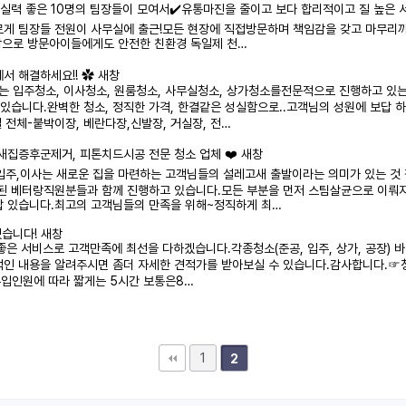
고 실력 좋은 10명의 팀장들이 모여서✔️유통마진을 줄이고 보다 합리적이고 질 높
르게 팀장들 전원이 사무실에 출근!모든 현장에 직접방문하며 책임감을 갖고 마무리
현장으로 방문아이들에게도 안전한 친환경 독일제 천…
에서 해결하세요!! ✿
새창
는 입주청소, 이사청소, 원룸청소, 사무실청소, 상가청소를전문적으로 진행하고 있
있습니다.완벽한 청소, 정직한 가격, 한결같은 성실함으로..고객님의 성원에 보답
실 전체-붙박이장, 베란다장,신발장, 거실장, 전…
 새집증후군제거, 피톤치드시공 전문 청소 업체 ❤️
새창
주,이사는 새로운 집을 마련하는 고객님들의 설레고새 출발이라는 의미가 있는 것 
련된 베터랑직원분들과 함께 진행하고 있습니다.모든 부분을 먼저 스팀살균으로 이뤄지
답 있습니다.최고의 고객님들의 만족을 위해~정직하게 최…
습니다!
새창
좋은 서비스로 고객만족에 최선을 다하겠습니다.각종청소(준공, 입주, 상가, 공장) 
인 내용을 알려주시면 좀더 자세한 견적가를 받아보실 수 있습니다.감사합니다.☞청
투입인원에 따라 짧게는 5시간 보통은8…
1
2