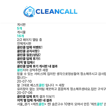
클린
전체검색 결과
게시판
5개
게시물
16개
2/2 페이지 열람 중
전체게시판
클린콜 업체 이벤트
1
클린콜 공지사항
3
클린콜 질문/상담
2
클린콜 업체 후기
6
지역 별 업체
4
클린콜 업체 후기 게시판 내 결과
클린
지아 강력추천!
새창
믿을 수 있는 서비스!​제 집이란 생각으로정성들여 청소해주시고 감사합
합니다~
20-07-10
말 그대로 베스트
클린
입니다 ㅋ
새창
유리창이 없는 것처럼 깨끗하고 꼼꼼하게 청소해주셨네요.집안 구석구
20-07-06
클린콜 업체 후기
결과 더보기
지역 별 업체 게시판 내 결과
서울_경기 <제트
클린
> 찐! 숨은고수 10명이 모여서 만든 '제트
클린
'