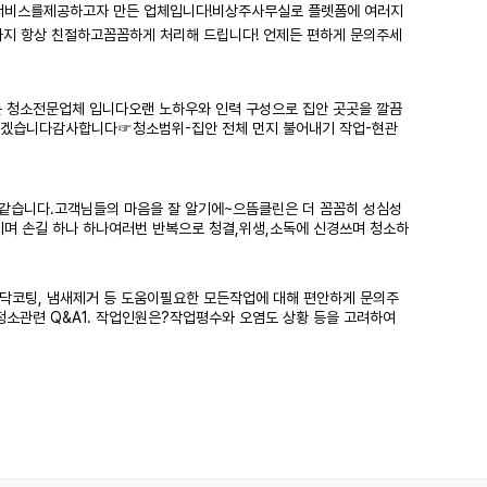
은 서비스를제공하고자 만든 업체입니다!비상주사무실로 플렛폼에 여러지
까지 항상 친절하고꼼꼼하게 처리해 드립니다! 언제든 편하게 문의주세
는 청소전문업체 입니다오랜 노하우와 인력 구성으로 집안 곳곳을 깔끔
 하겠습니다감사합니다☞청소범위-집안 전체 먼지 불어내기 작업-현관
같습니다.고객님들의 마음을 잘 알기에~으뜸클린은 더 꼼꼼히 성심성
며 손길 하나 하나여러번 반복으로 청결,위생,소독에 신경쓰며 청소하
바닥코팅, 냄새제거 등 도움이필요한 모든작업에 대해 편안하게 문의주
소관련 Q&A1. 작업인원은?작업평수와 오염도 상황 등을 고려하여